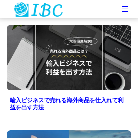
Skip
Men
to
content
輸入ビジネスで売れる海外商品を仕入れて利
益を出す方法