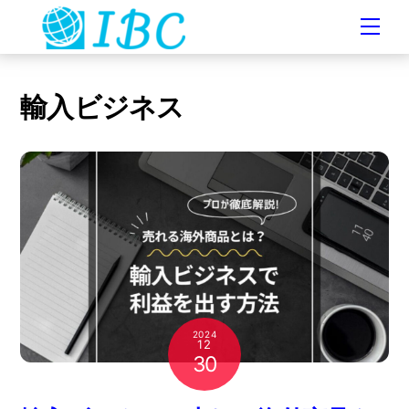
Skip
Men
to
content
輸入ビジネス
2024
12
30